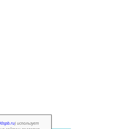
свои
не
о
00spb.ru
)
использует