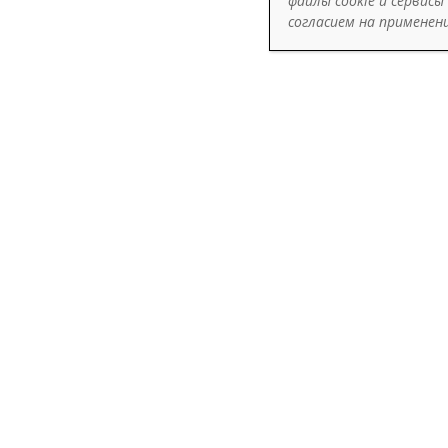
файлы cookie
и сервисы
согласием на применен
Вчера 
огром
показа
Общ
Наши 
100 б
23.0
Мы про
резуль
новос
Общ
Путь 