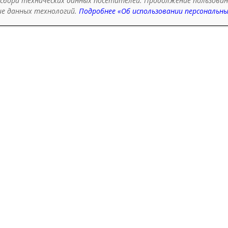
 сбора технических данных посетителей. Продолжение пользова
ие данных
технологий.
Подробнее «Об использовании персональн
мы восхищались нашими стобалльниками, а сегодня с
ной радостью делимся успехами выпускников, которые
ли блестящие результаты на ЕГЭ по
Читать далее …
ее
выпускники сдали ЕГЭ по профильной математи
аллов!
6.2026
Вероника Дегтярёва
должаем получать добрые вести о том, какие высокие
таты показывают наши выпускники на экзаменах. Но э
ть точно заслуживает
Читать далее …
ее
к успеху: высокие баллы на ЕГЭ по русскому язы