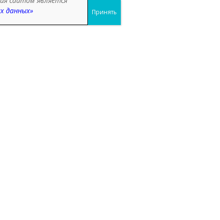
ния сайтом является
ых данных»
Принять
ке на
та
ку