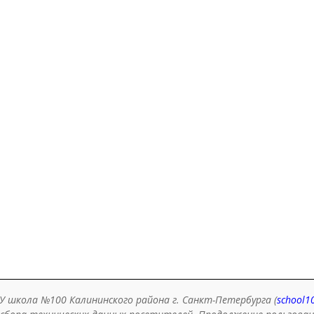
у на фестивале «Дружба народов». Ребята показывали 
ты, делились
Читать далее …
ее
 вершины покорены: результаты ЕГЭ по физике!
6.2026
Вероника Дегтярёва
ыпускники снова доказали: высокие результаты — это 
ность, а закономерность! После блестящих успехов по
му языку и математике
Читать далее …
ее
выпускники — гордость школы: успехи на ЕГЭ п
льной математике!
 школа №100 Калининского района г. Санкт-Петербурга (
school1
6.2026
Вероника Дегтярёва