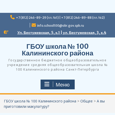
Перейти
+7 (812) 246-89-29 (пл. №1) | +7 (812) 246-89-88 (пл. №2)
к
содержимому
info.school100@obr.gov.spb.ru
Ул. Бестужевская, 5, к.1 | ул. Бестужевская, 3, к.4
ГБОУ школа № 100
Калининского района
Государственное бюджетное общеобразовательное
учреждение средняя общеобразовательная школа №
100 Калининского района Санкт-Петербурга
Меню
ГБОУ школа № 100 Калининского района
>
Общее
>
А вы
приготовили макулатуру?