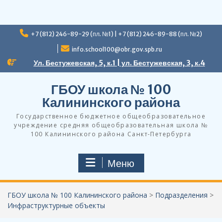
Перейти
+7 (812) 246-89-29 (пл. №1) | +7 (812) 246-89-88 (пл. №2)
к
содержимому
info.school100@obr.gov.spb.ru
Ул. Бестужевская, 5, к.1 | ул. Бестужевская, 3, к.4
ГБОУ школа № 100
Калининского района
Государственное бюджетное общеобразовательное
учреждение средняя общеобразовательная школа №
100 Калининского района Санкт-Петербурга
Меню
ГБОУ школа № 100 Калининского района
>
Подразделения
>
Инфраструктурные объекты