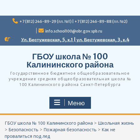
Перейти
+7 (812) 246-89-29 (пл. №1) | +7 (812) 246-89-88 (пл. №2)
к
содержимому
info.school100@obr.gov.spb.ru
Ул. Бестужевская, 5, к.1 | ул. Бестужевская, 3, к.4
ГБОУ школа № 100
Калининского района
Государственное бюджетное общеобразовательное
учреждение средняя общеобразовательная школа №
100 Калининского района Санкт-Петербурга
Меню
ГБОУ школа № 100 Калининского района
>
Школьная жизнь
>
Безопасность
>
Пожарная безопасность
>
Как не
провалиться под лед