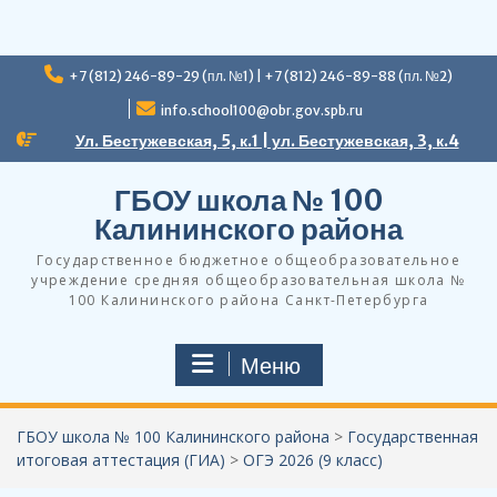
Перейти
+7 (812) 246-89-29 (пл. №1) | +7 (812) 246-89-88 (пл. №2)
к
содержимому
info.school100@obr.gov.spb.ru
Ул. Бестужевская, 5, к.1 | ул. Бестужевская, 3, к.4
ГБОУ школа № 100
Калининского района
Государственное бюджетное общеобразовательное
учреждение средняя общеобразовательная школа №
100 Калининского района Санкт-Петербурга
Меню
ГБОУ школа № 100 Калининского района
>
Государственная
итоговая аттестация (ГИА)
>
ОГЭ 2026 (9 класс)