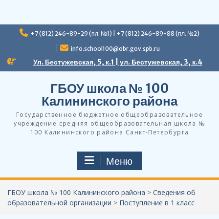
Перейти
+7 (812) 246-89-29 (пл. №1) | +7 (812) 246-89-88 (пл. №2)
к
содержимому
info.school100@obr.gov.spb.ru
Ул. Бестужевская, 5, к.1 | ул. Бестужевская, 3, к.4
ГБОУ школа № 100
Калининского района
Государственное бюджетное общеобразовательное
учреждение средняя общеобразовательная школа №
100 Калининского района Санкт-Петербурга
Меню
ГБОУ школа № 100 Калининского района
>
Сведения об
образовательной организации
>
Поступление в 1 класс