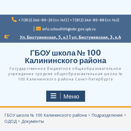
Перейти
+7 (812) 246-89-29 (пл. №1) | +7 (812) 246-89-88 (пл. №2)
к
содержимому
info.school100@obr.gov.spb.ru
Ул. Бестужевская, 5, к.1 | ул. Бестужевская, 3, к.4
ГБОУ школа № 100
Калининского района
Государственное бюджетное общеобразовательное
учреждение средняя общеобразовательная школа №
100 Калининского района Санкт-Петербурга
Меню
ГБОУ школа № 100 Калининского района
>
Подразделения
>
ОДОД
>
Документы