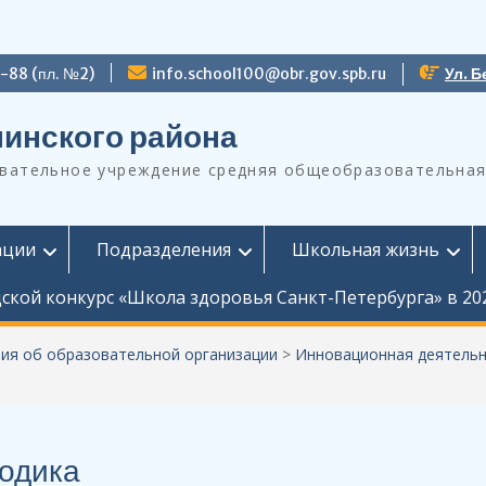
9-88 (пл. №2)
info.school100@obr.gov.spb.ru
Ул. Б
инского района
ательное учреждение средняя общеобразовательная
ации
Подразделения
Школьная жизнь
ской конкурс «Школа здоровья Санкт-Петербурга» в 20
ия об образовательной организации
>
Инновационная деятель
одика