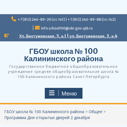
Перейти
+7 (812) 246-89-29 (пл. №1) | +7 (812) 246-89-88 (пл. №2)
к
содержимому
info.school100@obr.gov.spb.ru
Ул. Бестужевская, 5, к.1 | ул. Бестужевская, 3, к.4
ГБОУ школа № 100
Калининского района
Государственное бюджетное общеобразовательное
учреждение средняя общеобразовательная школа №
100 Калининского района Санкт-Петербурга
Меню
ГБОУ школа № 100 Калининского района
>
Общее
>
Программа Дня открытых дверей 2 декабря