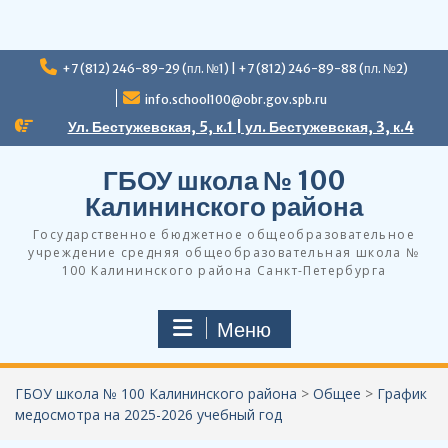
Перейти
+7 (812) 246-89-29 (пл. №1) | +7 (812) 246-89-88 (пл. №2)
к
содержимому
info.school100@obr.gov.spb.ru
Ул. Бестужевская, 5, к.1 | ул. Бестужевская, 3, к.4
ГБОУ школа № 100
Калининского района
Государственное бюджетное общеобразовательное
учреждение средняя общеобразовательная школа №
100 Калининского района Санкт-Петербурга
Меню
ГБОУ школа № 100 Калининского района
>
Общее
>
График
медосмотра на 2025-2026 учебный год