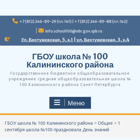
Перейти
+7 (812) 246-89-29 (пл. №1) | +7 (812) 246-89-88 (пл. №2)
к
содержимому
info.school100@obr.gov.spb.ru
Ул. Бестужевская, 5, к.1 | ул. Бестужевская, 3, к.4
ГБОУ школа № 100
Калининского района
Государственное бюджетное общеобразовательное
учреждение средняя общеобразовательная школа №
100 Калининского района Санкт-Петербурга
Меню
ГБОУ школа № 100 Калининского района
>
Общее
>
1
сентября школа №100 праздновала День знаний