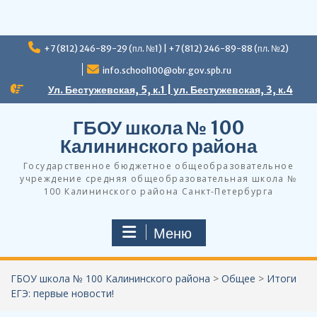
Перейти
+7 (812) 246-89-29 (пл. №1) | +7 (812) 246-89-88 (пл. №2)
к
содержимому
info.school100@obr.gov.spb.ru
Ул. Бестужевская, 5, к.1 | ул. Бестужевская, 3, к.4
ГБОУ школа № 100
Калининского района
Государственное бюджетное общеобразовательное
учреждение средняя общеобразовательная школа №
100 Калининского района Санкт-Петербурга
Меню
ГБОУ школа № 100 Калининского района
>
Общее
>
Итоги
ЕГЭ: первые новости!