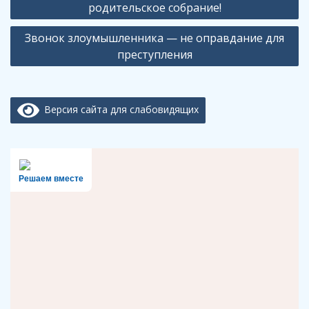
по
родительское собрание!
записям
Звонок злоумышленника — не оправдание для
преступления
Версия сайта для слабовидящих
Решаем вместе