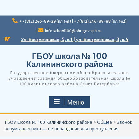
Перейти
+7 (812) 246-89-29 (пл. №1) | +7 (812) 246-89-88 (пл. №2)
к
содержимому
info.school100@obr.gov.spb.ru
Ул. Бестужевская, 5, к.1 | ул. Бестужевская, 3, к.4
ГБОУ школа № 100
Калининского района
Государственное бюджетное общеобразовательное
учреждение средняя общеобразовательная школа №
100 Калининского района Санкт-Петербурга
Меню
ГБОУ школа № 100 Калининского района
>
Общее
>
Звонок
злоумышленника — не оправдание для преступления