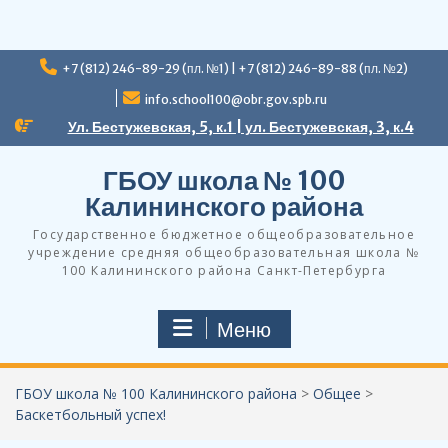
Перейти
+7 (812) 246-89-29 (пл. №1) | +7 (812) 246-89-88 (пл. №2)
к
содержимому
info.school100@obr.gov.spb.ru
Ул. Бестужевская, 5, к.1 | ул. Бестужевская, 3, к.4
ГБОУ школа № 100
Калининского района
Государственное бюджетное общеобразовательное
учреждение средняя общеобразовательная школа №
100 Калининского района Санкт-Петербурга
Меню
ГБОУ школа № 100 Калининского района
>
Общее
>
Баскетбольный успех!