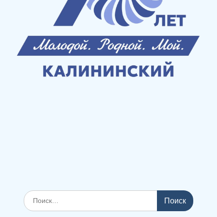
Поиск
по: