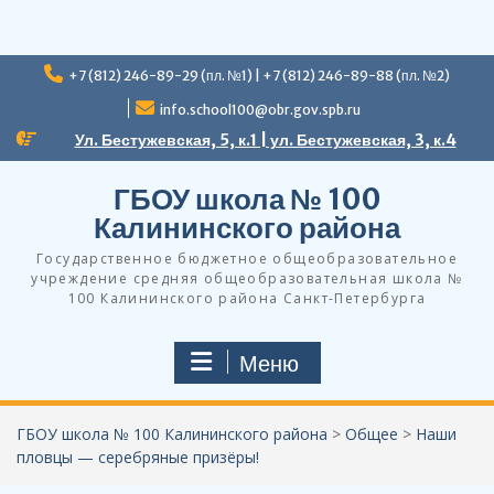
Перейти
+7 (812) 246-89-29 (пл. №1) | +7 (812) 246-89-88 (пл. №2)
к
содержимому
info.school100@obr.gov.spb.ru
Ул. Бестужевская, 5, к.1 | ул. Бестужевская, 3, к.4
ГБОУ школа № 100
Калининского района
Государственное бюджетное общеобразовательное
учреждение средняя общеобразовательная школа №
100 Калининского района Санкт-Петербурга
Меню
ГБОУ школа № 100 Калининского района
>
Общее
>
Наши
пловцы — серебряные призёры!