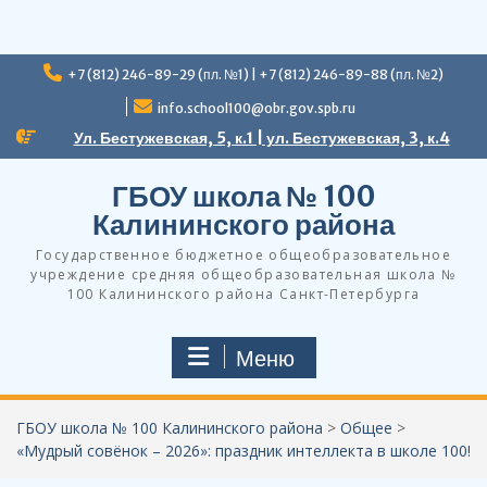
Перейти
+7 (812) 246-89-29 (пл. №1) | +7 (812) 246-89-88 (пл. №2)
к
содержимому
info.school100@obr.gov.spb.ru
Ул. Бестужевская, 5, к.1 | ул. Бестужевская, 3, к.4
ГБОУ школа № 100
Калининского района
Государственное бюджетное общеобразовательное
учреждение средняя общеобразовательная школа №
100 Калининского района Санкт-Петербурга
Меню
ГБОУ школа № 100 Калининского района
>
Общее
>
«Мудрый совёнок – 2026»: праздник интеллекта в школе 100!