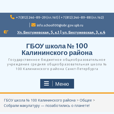
Перейти
+7 (812) 246-89-29 (пл. №1) | +7 (812) 246-89-88 (пл. №2)
к
содержимому
info.school100@obr.gov.spb.ru
Ул. Бестужевская, 5, к.1 | ул. Бестужевская, 3, к.4
ГБОУ школа № 100
Калининского района
Государственное бюджетное общеобразовательное
учреждение средняя общеобразовательная школа №
100 Калининского района Санкт-Петербурга
Меню
ГБОУ школа № 100 Калининского района
>
Общее
>
Собрали макулатуру — позаботились о планете!