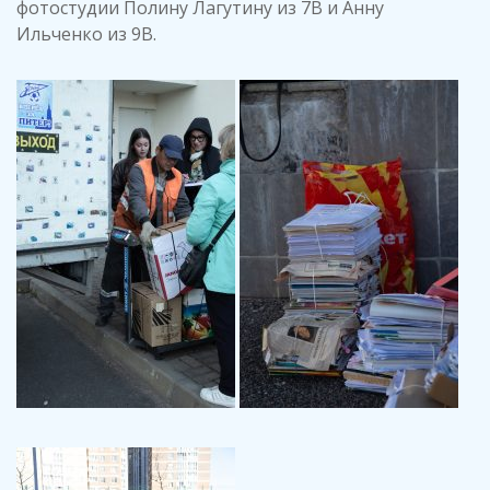
фотостудии Полину Лагутину из 7В и Анну
Ильченко из 9В.