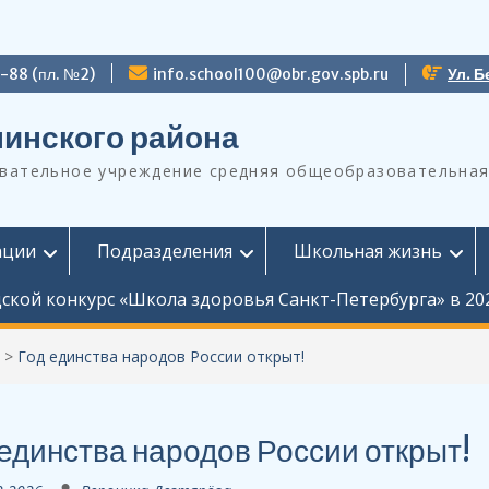
9-88 (пл. №2)
info.school100@obr.gov.spb.ru
Ул. Б
инского района
ательное учреждение средняя общеобразовательная
ации
Подразделения
Школьная жизнь
ской конкурс «Школа здоровья Санкт-Петербурга» в 20
>
Год единства народов России открыт!
 единства народов России открыт!