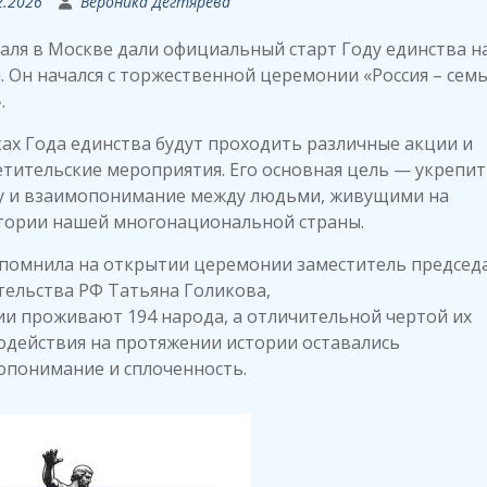
2.2026
Вероника Дегтярёва
аля в Москве дали официальный старт Году единства 
. Он начался с торжественной церемонии «Россия – семь
.
ах Года единства будут проходить различные акции и
тительские мероприятия. Его основная цель — укрепит
у и взаимопонимание между людьми, живущими на
тории нашей многонациональной страны.
апомнила на открытии церемонии заместитель председ
ельства РФ Татьяна Голикова,
ии проживают 194 народа, а отличительной чертой их
одействия на протяжении истории оставались
опонимание и сплоченность.