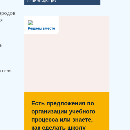
слабовидящих
народов
я
Решаем вместе
ь
ателя
Есть предложения по
организации учебного
процесса или знаете,
как сделать школу