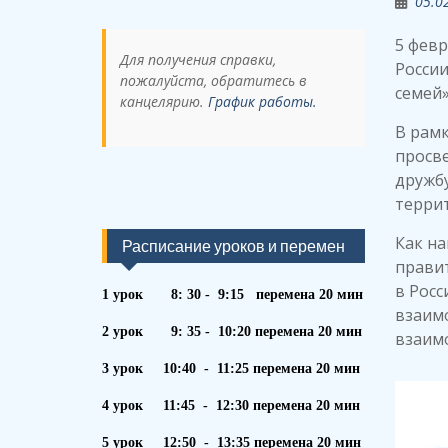
05.0
5 февр
Для получения справки,
России
пожалуйста, обратитесь в
семей»
канцелярию.
График работы.
В рамк
просве
дружб
терри
️Как н
Расписание уроков и перемен
правит
в Росс
1 урок 8: 30 - 9:15 перемена 20 мин
взаим
2 урок 9: 35 - 10:20 перемена 20 мин
взаим
3 урок 10:40 - 11:25 перемена 20 мин
4 урок 11:45 - 12:30 перемена 20 мин
5 урок 12:50 - 13:35 перемена 20 мин