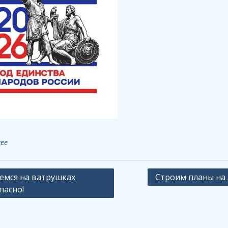
ее
ация
емся на ватрушках
Строим планы на 
пасно!
сям