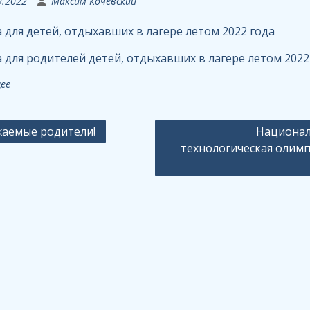
9.2022
Максим Кочевский
 для детей, отдыхавших в лагере летом 2022 года
 для родителей детей, отдыхавших в лагере летом 2022
ее
ация
аемые родители!
Национал
технологическая олим
сям