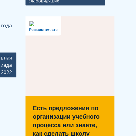
слабовидящих
 года
Решаем вместе
ьная
пиада
2022
Есть предложения по
организации учебного
процесса или знаете,
как сделать школу