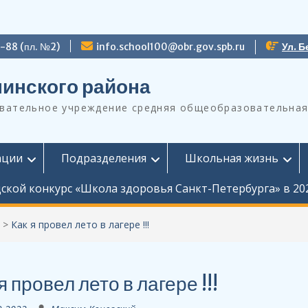
9-88 (пл. №2)
info.school100@obr.gov.spb.ru
Ул. Б
инского района
ательное учреждение средняя общеобразовательная
ации
Подразделения
Школьная жизнь
ской конкурс «Школа здоровья Санкт-Петербурга» в 20
>
Как я провел лето в лагере !!!
я провел лето в лагере !!!