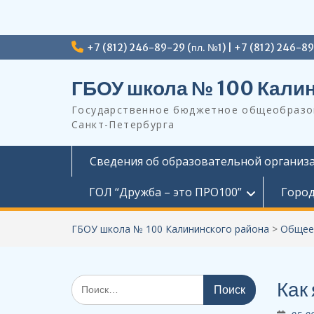
Перейти
+7 (812) 246-89-29 (пл. №1) | +7 (812) 246-8
к
содержимому
ГБОУ школа № 100 Калин
Государственное бюджетное общеобразов
Санкт-Петербурга
Сведения об образовательной организ
ГОЛ “Дружба – это ПРО100”
Город
ГБОУ школа № 100 Калининского района
>
Общее
Поиск
Как 
по: