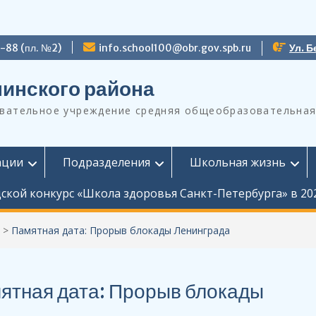
9-88 (пл. №2)
info.school100@obr.gov.spb.ru
Ул. Б
инского района
ательное учреждение средняя общеобразовательная
ации
Подразделения
Школьная жизнь
ской конкурс «Школа здоровья Санкт-Петербурга» в 20
>
Памятная дата: Прорыв блокады Ленинграда
ятная дата: Прорыв блокады