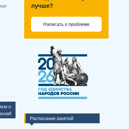
ные
лучше?
Написать о проблеме
ием о
ания!
Расписание занятий