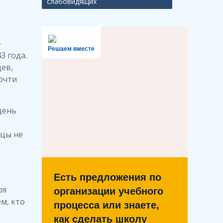
слабовидящих
—
Решаем вместе
3 года.
ев,
очти
день
дцы не
Есть предложения по
ря
организации учебного
м, кто
процесса или знаете,
как сделать школу