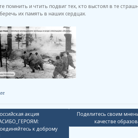
е помнить и чтить подвиг тех, кто выстоял в те страш
 беречь их память в наших сердцах.
ее
ация
оссийская акция
Поделитесь своим мнен
АСИБО_ГЕРОЯМ:
качестве образов
оединяйтесь к доброму
сям
!