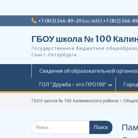
Перейти
+7 (812) 246-89-29 (пл. №1) | +7 (812) 246-8
к
содержимому
ГБОУ школа № 100 Калин
Государственное бюджетное общеобразов
Санкт-Петербурга
Сведения об образовательной организ
ГОЛ “Дружба – это ПРО100”
Город
ГБОУ школа № 100 Калининского района
>
Общее
Поиск
Пам
по: