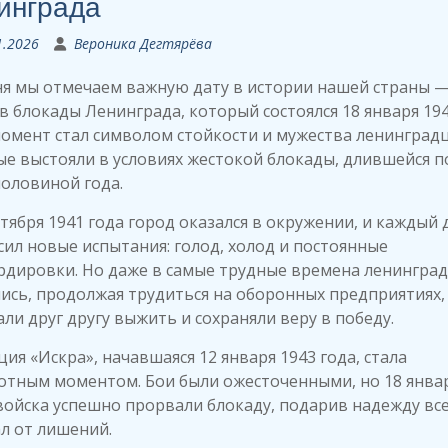
инграда
1.2026
Вероника Дегтярёва
ня мы отмечаем важную дату в истории нашей страны 
 блокады Ленинграда, который состоялся 18 января 194
омент стал символом стойкости и мужества ленинградц
е выстояли в условиях жестокой блокады, длившейся п
половиной года.
нтября 1941 года город оказался в окружении, и каждый 
ил новые испытания: голод, холод и постоянные
рдировки. Но даже в самые трудные времена ленингра
ись, продолжая трудиться на оборонных предприятиях,
ли друг другу выжить и сохраняли веру в победу.
ия «Искра», начавшаяся 12 января 1943 года, стала
отным моментом. Бои были ожесточенными, но 18 янва
ойска успешно прорвали блокаду, подарив надежду все
л от лишений.