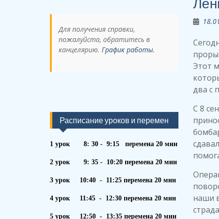
Лен
18.0
Для получения справки,
пожалуйста, обратитесь в
Сегод
канцелярию.
График работы.
прорыв
Этот м
которы
два с 
С 8 се
принос
Расписание уроков и перемен
бомба
сдавал
1 урок 8: 30 - 9:15 перемена 20 мин
помога
2 урок 9: 35 - 10:20 перемена 20 мин
Операц
3 урок 10:40 - 11:25 перемена 20 мин
повор
наши в
4 урок 11:45 - 12:30 перемена 20 мин
страда
5 урок 12:50 - 13:35 перемена 20 мин