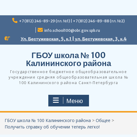
Перейти
+7 (812) 246-89-29 (пл. №1) | +7 (812) 246-89-88 (пл. №2)
к
содержимому
info.school100@obr.gov.spb.ru
Ул. Бестужевская, 5, к.1 | ул. Бестужевская, 3, к.4
ГБОУ школа № 100
Калининского района
Государственное бюджетное общеобразовательное
учреждение средняя общеобразовательная школа №
100 Калининского района Санкт-Петербурга
Меню
ГБОУ школа № 100 Калининского района
>
Общее
>
Получить справку об обучении теперь легко!