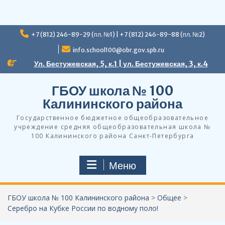
Перейти
+7 (812) 246-89-29 (пл. №1) | +7 (812) 246-89-88 (пл. №2)
к
содержимому
info.school100@obr.gov.spb.ru
Ул. Бестужевская, 5, к.1 | ул. Бестужевская, 3, к.4
ГБОУ школа № 100
Калининского района
Государственное бюджетное общеобразовательное
учреждение средняя общеобразовательная школа №
100 Калининского района Санкт-Петербурга
Меню
ГБОУ школа № 100 Калининского района
>
Общее
>
Серебро на Кубке России по водному поло!