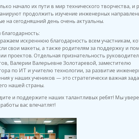
лько начало их пути в мир технического творчества, и 
ланируют продолжить изучение инженерных направлен
е на сегодняшний день очень актуальны.
 благодарность:
ражаем искреннюю благодарность всем участникам, к
ли свои макеты, а также родителям за поддержку и по
нии проектов. Отдельная признательность руководите
тов, Валерии Валерьевне Золотаревой, заместителю
ора по ИТ и учителю технологии, за развитие инженер
ия у наших учеников — это стратегически важная зада
го нашей страны.
дите и поддержите наших талантливых ребят! Мы увере
 работы вас впечатлят!