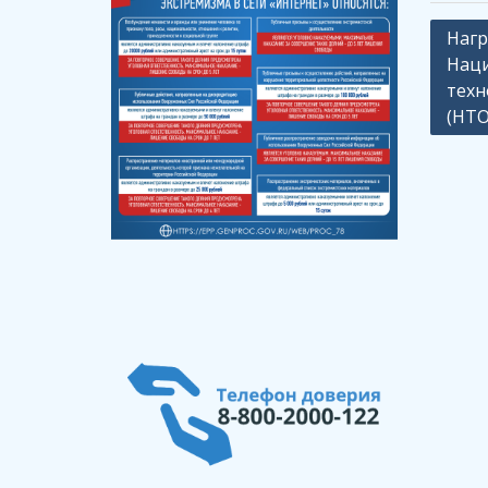
Навиг
Нагр
Нац
по
техн
запи
(НТО