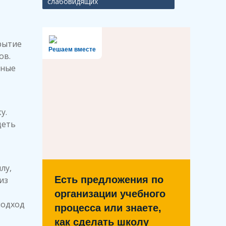
слабовидящих
рытие
Решаем вместе
ов.
ьные
у.
деть
лу,
Есть предложения по
из
организации учебного
подход
процесса или знаете,
как сделать школу