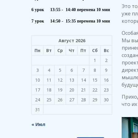
Это то
6 урок 13:55 - 14:40 перемена 10 мин
уже п
которы
7 урок 14:50 - 15:35 перемена 10 мин
Особая
Мы вы
Август 2026
принес
Пн
Вт
Ср
Чт
Пт
Сб
Вс
созда
1
2
проек
директ
3
4
5
6
7
8
9
мышлен
10
11
12
13
14
15
16
будуще
17
18
19
20
21
22
23
Прихо
24
25
26
27
28
29
30
что их
31
« Июл