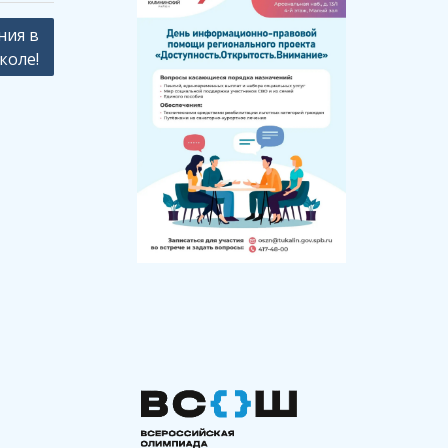
ния в
коле!