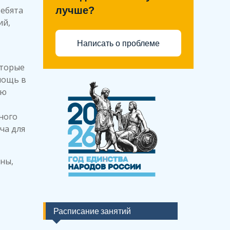
ребята
лучше?
ий,
Написать о проблеме
оторые
мощь в
лю
ного
ча для
ны,
Расписание занятий