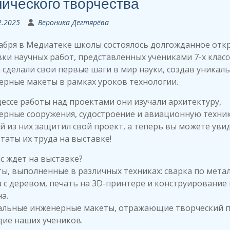
нического творчества
2.2025
Вероника Дегтярёва
кабря в Медиатеке школы состоялось долгожданное отк
ки научных работ, представленных учениками 7-х класс
 сделали свои первые шаги в мир науки, создав уникал
рные макеты в рамках уроков технологии.
ессе работы над проектами они изучали архитектуру,
рные сооружения, судостроение и авиационную техник
 из них защитил свой проект, а теперь вы можете уви
таты их труда на выставке!
с ждет на выставке?
ты, выполненные в различных техниках: сварка по метал
 с деревом, печать на 3D-принтере и конструирование 
а.
кальные инженерные макеты, отражающие творческий 
дие наших учеников.