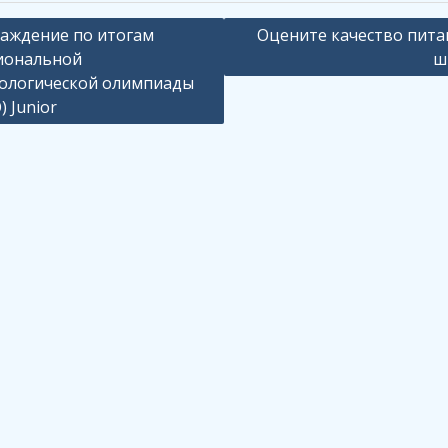
ация
аждение по итогам
Оцените качество пита
иональной
ш
ологической олимпиады
сям
) Junior