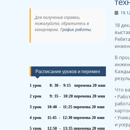
тех
19.1
Для получения справки,
пожалуйста, обратитесь в
18 де
канцелярию.
График работы.
выстав
Ребята
инжене
В проц
инжене
Каждый
Расписание уроков и перемен
резуль
1 урок 8: 30 - 9:15 перемена 20 мин
Что ва
• Рабо
2 урок 9: 35 - 10:20 перемена 20 мин
работа
3 урок 10:40 - 11:25 перемена 20 мин
картон
• Уни
4 урок 11:45 - 12:30 перемена 20 мин
и усер
5 урок 12:50 - 13:35 перемена 20 мин