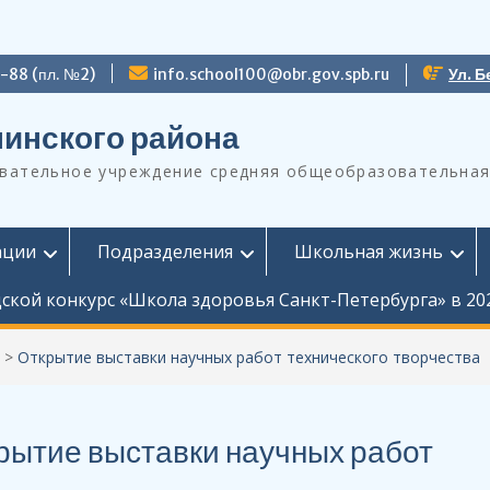
9-88 (пл. №2)
info.school100@obr.gov.spb.ru
Ул. Б
инского района
ательное учреждение средняя общеобразовательная
ации
Подразделения
Школьная жизнь
ской конкурс «Школа здоровья Санкт-Петербурга» в 20
>
Открытие выставки научных работ технического творчества
рытие выставки научных работ