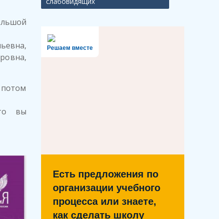
слабовидящих
ольшой
ьевна,
Решаем вместе
ровна,
 потом
то вы
Есть предложения по
организации учебного
процесса или знаете,
как сделать школу