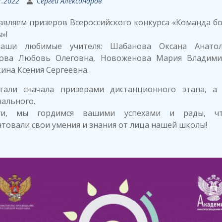
1.2022
Сергей Александров
авляем призеров Всероссийского конкурса «Команда б
»!
аши любимые учителя: Шабанова Оксана Анатол
ова Любовь Олеговна, Новоженова Мария Владими
ина Ксения Сергеевна.
тали сначала призерами дистанционного этапа, а
ального.
еги, мы гордимся вашими успехами и рады, ч
товали свои умения и знания от лица нашей школы!