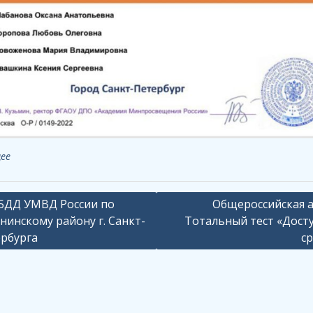
ее
ация
ДД УМВД России по
Общероссийская 
нинскому району г. Санкт-
Тотальный тест «Дост
рбурга
ср
сям