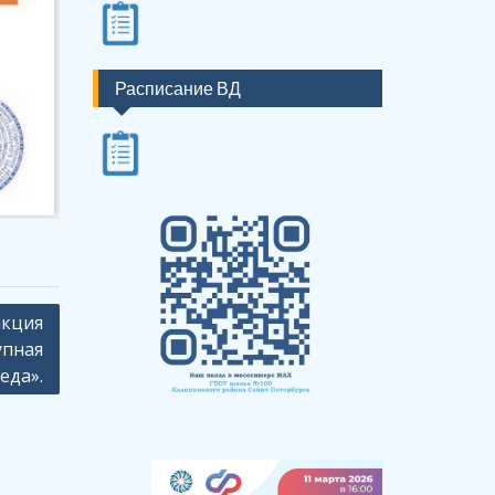
Расписание ВД
акция
упная
еда».