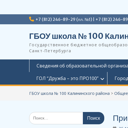
Перейти
+7 (812) 246-89-29 (пл. №1) | +7 (812) 246-8
к
содержимому
ГБОУ школа № 100 Калин
Государственное бюджетное общеобразов
Санкт-Петербурга
Сведения об образовательной организ
ГОЛ “Дружба – это ПРО100”
Город
ГБОУ школа № 100 Калининского района
>
Общее
Поиск
При
по: