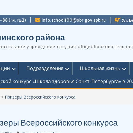
9-88 (пл. №2)
info.school100@obr.gov.spb.ru
Ул. Б
инского района
ательное учреждение средняя общеобразовательная
ации
Подразделения
Школьная жизнь
ской конкурс «Школа здоровья Санкт-Петербурга» в 20
>
Призеры Всероссийского конкурса
зеры Всероссийского конкурса