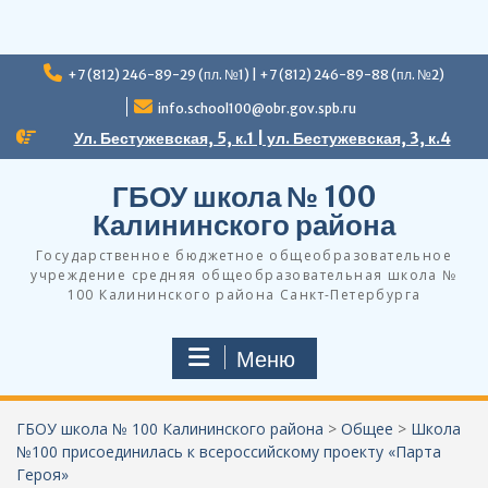
Перейти
+7 (812) 246-89-29 (пл. №1) | +7 (812) 246-89-88 (пл. №2)
к
содержимому
info.school100@obr.gov.spb.ru
Ул. Бестужевская, 5, к.1 | ул. Бестужевская, 3, к.4
ГБОУ школа № 100
Калининского района
Государственное бюджетное общеобразовательное
учреждение средняя общеобразовательная школа №
100 Калининского района Санкт-Петербурга
Меню
ГБОУ школа № 100 Калининского района
>
Общее
>
Школа
№100 присоединилась к всероссийскому проекту «Парта
Героя»