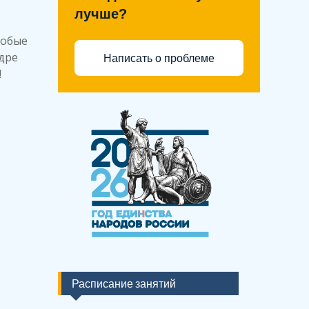
лучше?
собые
дре
Написать о проблеме
!
Расписание занятий