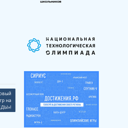
зовый
гр на
ЕДЫ»!