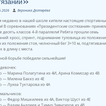
тязаний»
5.2026
Вероника Дегтярёва
м недавно в нашей школе кипели настоящие спортивны
и! В соревнованиях «Президентские состязания» принял
е десять классов 4-й параллели! Ребята прошли семь
ний: кросс, спринт, поднимание туловища из положени
 из положения стоя, челночный бег 3×10 м, подтягивани
 в длину с места.
рной борьбе победили сильнейшие!
девочек:
о — Марина Полагутина из 4И, Арина Комиссар из 4В
о — Милена Бакко из 4Е
о — Луиза Туктарова из 4А
 мальчиков:
о — Федор Мишкилеев из 4А, Виктор Шуст из 4Е
о — Вадим Андреев и Тимур Зиянгиров из 4В