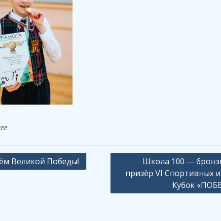
ее
ация
ём Великой Победы!
Школа 100 — брон
призёр VI Спортивных и
Кубок «ПОБ
сям