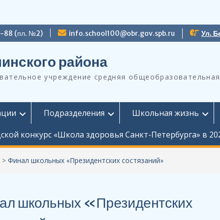
9-88 (пл. №2)
info.school100@obr.gov.spb.ru
Ул. Б
инского района
ательное учреждение средняя общеобразовательная
ации
Подразделения
Школьная жизнь
ской конкурс «Школа здоровья Санкт-Петербурга» в 20
>
Финал школьных «Президентских состязаний»
ал школьных «Президентских