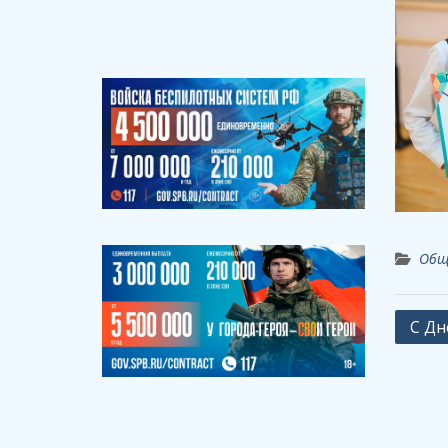
Общ
Навиг
С Дн
по
запи