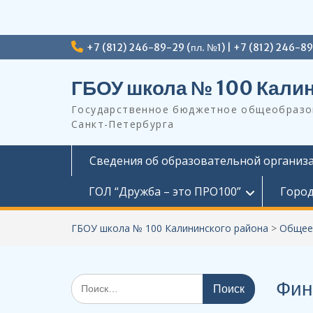
Перейти
+7 (812) 246-89-29 (пл. №1) | +7 (812) 246-8
к
содержимому
ГБОУ школа № 100 Калин
Государственное бюджетное общеобразов
Санкт-Петербурга
Сведения об образовательной организ
ГОЛ “Дружба – это ПРО100”
Город
ГБОУ школа № 100 Калининского района
>
Общее
Поиск
Фин
по: