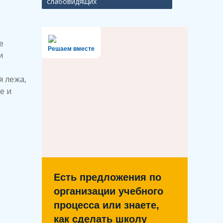
слабовидящих
е
Решаем вместе
и
я лежа,
е и
Есть предложения по
организации учебного
процесса или знаете,
как сделать школу