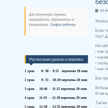
без
03.0
Для получения справки,
пожалуйста, обратитесь в
Хочешь
канцелярию.
График работы.
Если т
пост д
На сай
• как 
• каки
Расписание уроков и перемен
• скол
• как 
1 урок 8: 30 - 9:15 перемена 20 мин
Всё пр
2 урок 9: 35 - 10:20 перемена 20 мин
Больш
3 урок 10:40 - 11:25 перемена 20 мин
И на е
4 урок 11:45 - 12:30 перемена 20 мин
Также
5 урок 12:50 - 13:35 перемена 20 мин