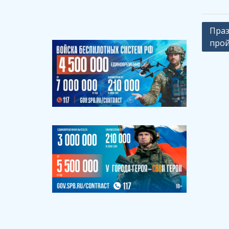
Навиг
Праз
прой
по
запи