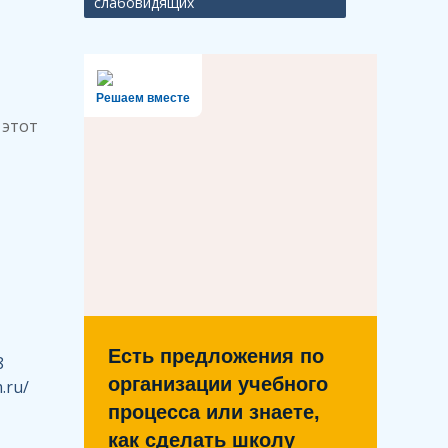
слабовидящих
Решаем вместе
 этот
Есть предложения по
8
организации учебного
.ru/
процесса или знаете,
как сделать школу