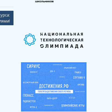
урса:
лями!