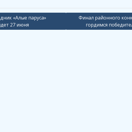
ация
дник «Алые паруса»
Финал районного конк
дет 27 июня
гордимся победите
сям