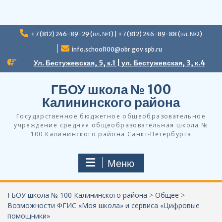
Перейти
+7 (812) 246-89-29 (пл. №1) | +7 (812) 246-89-88 (пл. №2)
к
содержимому
info.school100@obr.gov.spb.ru
Ул. Бестужевская, 5, к.1 | ул. Бестужевская, 3, к.4
ГБОУ школа № 100
Калининского района
Государственное бюджетное общеобразовательное
учреждение средняя общеобразовательная школа №
100 Калининского района Санкт-Петербурга
Меню
ГБОУ школа № 100 Калининского района
>
Общее
>
Возможности ФГИС «Моя школа» и сервиса «Цифровые
помощники»