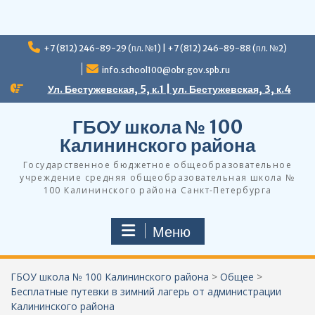
Перейти
+7 (812) 246-89-29 (пл. №1) | +7 (812) 246-89-88 (пл. №2)
к
содержимому
info.school100@obr.gov.spb.ru
Ул. Бестужевская, 5, к.1 | ул. Бестужевская, 3, к.4
ГБОУ школа № 100
Калининского района
Государственное бюджетное общеобразовательное
учреждение средняя общеобразовательная школа №
100 Калининского района Санкт-Петербурга
Меню
ГБОУ школа № 100 Калининского района
>
Общее
>
Бесплатные путевки в зимний лагерь от администрации
Калининского района