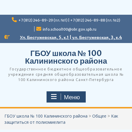
Перейти
+7 (812) 246-89-29 (пл. №1) | +7 (812) 246-89-88 (пл. №2)
к
содержимому
info.school100@obr.gov.spb.ru
Ул. Бестужевская, 5, к.1 | ул. Бестужевская, 3, к.4
ГБОУ школа № 100
Калининского района
Государственное бюджетное общеобразовательное
учреждение средняя общеобразовательная школа №
100 Калининского района Санкт-Петербурга
Меню
ГБОУ школа № 100 Калининского района
>
Общее
>
Как
защититься от полиомиелита