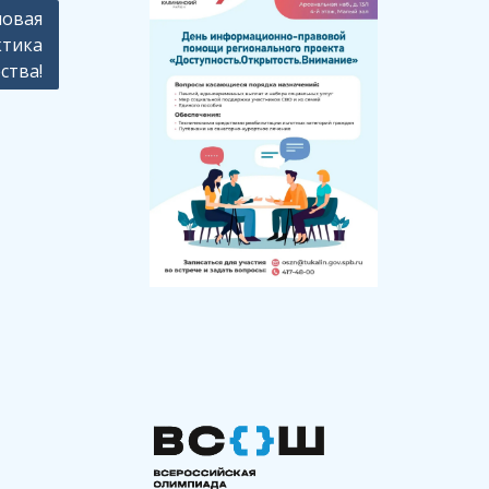
новая
ктика
ства!