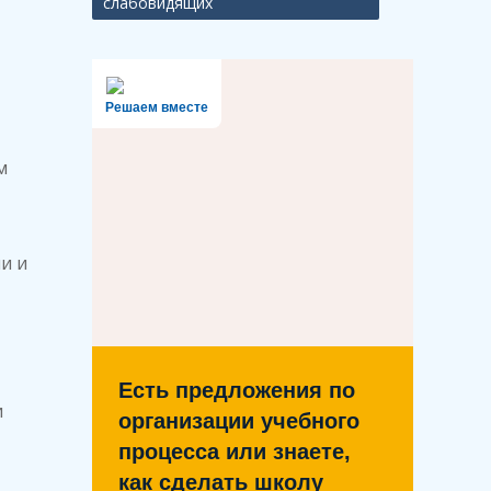
слабовидящих
Решаем вместе
м
и и
Есть предложения по
и
организации учебного
процесса или знаете,
как сделать школу