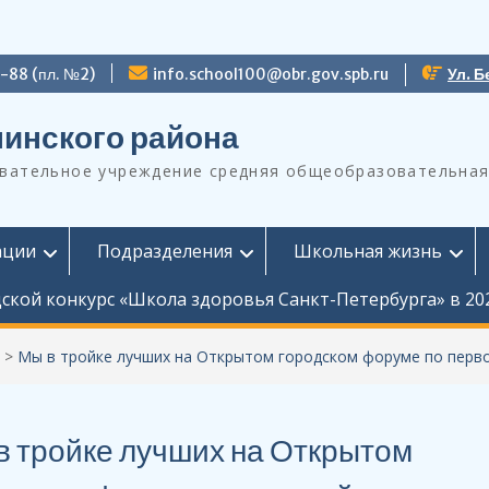
9-88 (пл. №2)
info.school100@obr.gov.spb.ru
Ул. Б
инского района
ательное учреждение средняя общеобразовательная
ации
Подразделения
Школьная жизнь
ской конкурс «Школа здоровья Санкт-Петербурга» в 20
>
Мы в тройке лучших на Открытом городском форуме по перв
в тройке лучших на Открытом