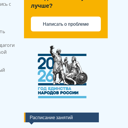
ись с
лучше?
Написать о проблеме
ать
дагоги
вой
ый
Расписание занятий