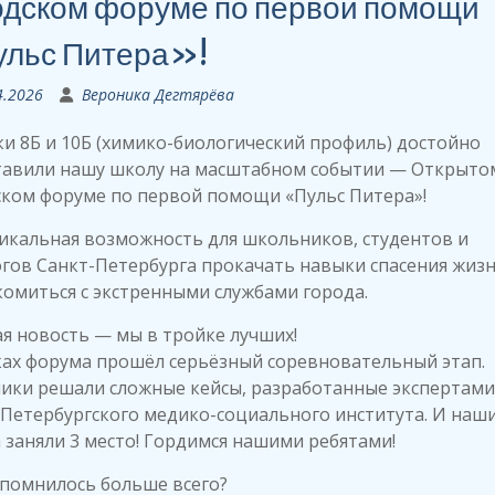
одском форуме по первой помощи
льс Питера»!
4.2026
Вероника Дегтярёва
и 8Б и 10Б (химико-биологический профиль) достойно
тавили нашу школу на масштабном событии — Открыто
ском форуме по первой помощи «Пульс Питера»!
икальная возможность для школьников, студентов и
гов Санкт-Петербурга прокачать навыки спасения жизн
омиться с экстренными службами города.
я новость — мы в тройке лучших!
ках форума прошёл серьёзный соревновательный этап.
ники решали сложные кейсы, разработанные экспертами
Петербургского медико-социального института. И наш
 заняли 3 место! Гордимся нашими ребятами!
апомнилось больше всего?