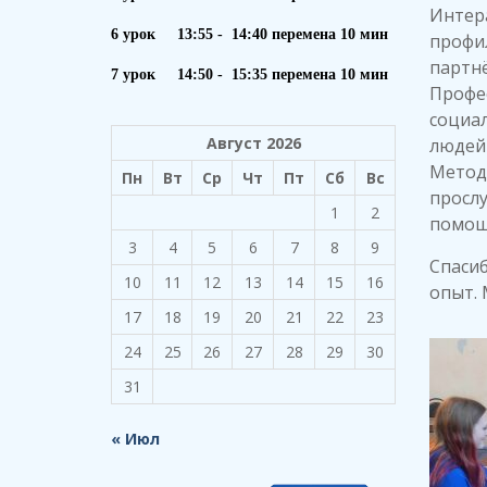
Интера
6 урок 13:55 - 14:40 перемена 10 мин
профи
партн
7 урок 14:50 - 15:35 перемена 10 мин
Профе
социал
Август 2026
людей 
Методи
Пн
Вт
Ср
Чт
Пт
Сб
Вс
просл
1
2
помощ
3
4
5
6
7
8
9
Спасиб
10
11
12
13
14
15
16
опыт. 
17
18
19
20
21
22
23
24
25
26
27
28
29
30
31
« Июл