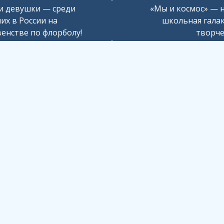
ация
 девушки — среди
«Мы и космос» — 
их в России на
школьная гала
енстве по флорболу!
творче
сям