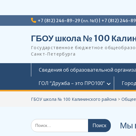
Перейти
+7 (812) 246-89-29 (пл. №1) | +7 (812) 246-8
к
содержимому
ГБОУ школа № 100 Калин
Государственное бюджетное общеобразов
Санкт-Петербурга
Сведения об образовательной организ
ГОЛ “Дружба – это ПРО100”
Город
ГБОУ школа № 100 Калининского района
>
Общее
Поиск
Мы 
по: