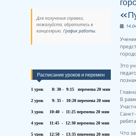
гор
«Пу
Для получения справки,
пожалуйста, обратитесь в
14.0
канцелярию.
График работы.
Ученик
предс
город
Это ун
педаго
Расписание уроков и перемен
познак
1 урок 8: 30 - 9:15 перемена 20 мин
Главна
В рам
2 урок 9: 35 - 10:20 перемена 20 мин
Участ
3 урок 10:40 - 11:25 перемена 20 мин
Санкт-
ребята
4 урок 11:45 - 12:30 перемена 20 мин
Что з
5 урок 12:50 - 13:35 перемена 20 мин