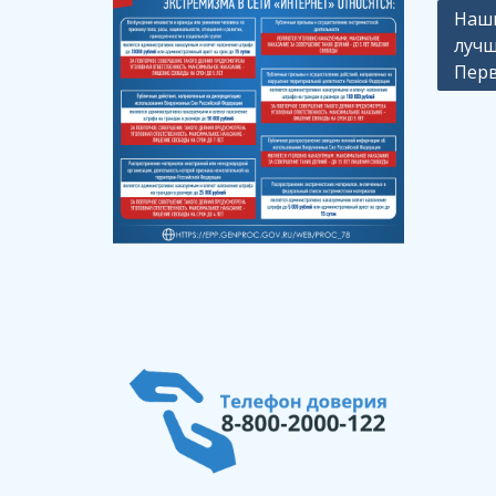
Навиг
Наши
лучш
по
Перв
запи