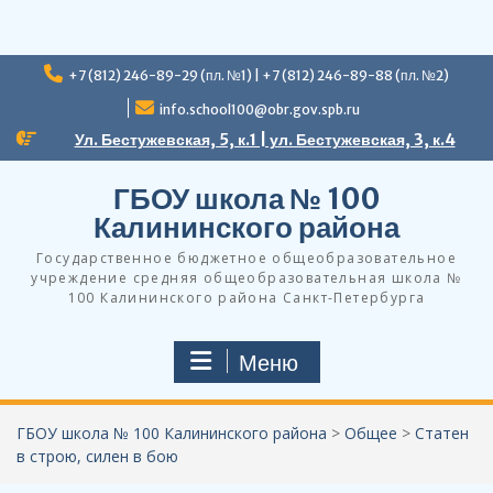
Перейти
+7 (812) 246-89-29 (пл. №1) | +7 (812) 246-89-88 (пл. №2)
к
содержимому
info.school100@obr.gov.spb.ru
Ул. Бестужевская, 5, к.1 | ул. Бестужевская, 3, к.4
ГБОУ школа № 100
Калининского района
Государственное бюджетное общеобразовательное
учреждение средняя общеобразовательная школа №
100 Калининского района Санкт-Петербурга
Меню
ГБОУ школа № 100 Калининского района
>
Общее
>
Статен
в строю, силен в бою