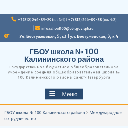
Перейти
+7 (812) 246-89-29 (пл. №1) | +7 (812) 246-89-88 (пл. №2)
к
содержимому
info.school100@obr.gov.spb.ru
Ул. Бестужевская, 5, к.1 | ул. Бестужевская, 3, к.4
ГБОУ школа № 100
Калининского района
Государственное бюджетное общеобразовательное
учреждение средняя общеобразовательная школа №
100 Калининского района Санкт-Петербурга
Меню
ГБОУ школа № 100 Калининского района
>
Международное
сотрудничество