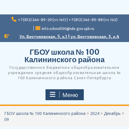
Перейти
+7 (812) 246-89-29 (пл. №1) | +7 (812) 246-89-88 (пл. №2)
к
содержимому
info.school100@obr.gov.spb.ru
Ул. Бестужевская, 5, к.1 | ул. Бестужевская, 3, к.4
ГБОУ школа № 100
Калининского района
Государственное бюджетное общеобразовательное
учреждение средняя общеобразовательная школа №
100 Калининского района Санкт-Петербурга
Меню
ГБОУ школа № 100 Калининского района
>
2024
>
Декабрь
>
09