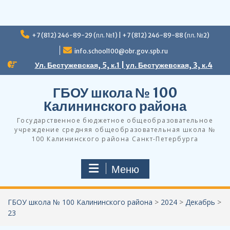
Перейти
+7 (812) 246-89-29 (пл. №1) | +7 (812) 246-89-88 (пл. №2)
к
содержимому
info.school100@obr.gov.spb.ru
Ул. Бестужевская, 5, к.1 | ул. Бестужевская, 3, к.4
ГБОУ школа № 100
Калининского района
Государственное бюджетное общеобразовательное
учреждение средняя общеобразовательная школа №
100 Калининского района Санкт-Петербурга
Меню
ГБОУ школа № 100 Калининского района
>
2024
>
Декабрь
>
23