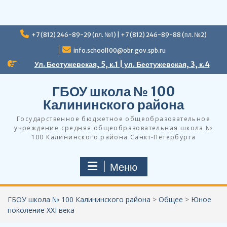
Перейти
+7 (812) 246-89-29 (пл. №1) | +7 (812) 246-89-88 (пл. №2)
к
содержимому
info.school100@obr.gov.spb.ru
Ул. Бестужевская, 5, к.1 | ул. Бестужевская, 3, к.4
ГБОУ школа № 100
Калининского района
Государственное бюджетное общеобразовательное
учреждение средняя общеобразовательная школа №
100 Калининского района Санкт-Петербурга
Меню
ГБОУ школа № 100 Калининского района
>
Общее
>
Юное
поколение XXI века