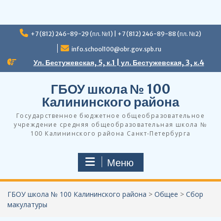
Перейти
+7 (812) 246-89-29 (пл. №1) | +7 (812) 246-89-88 (пл. №2)
к
содержимому
info.school100@obr.gov.spb.ru
Ул. Бестужевская, 5, к.1 | ул. Бестужевская, 3, к.4
ГБОУ школа № 100
Калининского района
Государственное бюджетное общеобразовательное
учреждение средняя общеобразовательная школа №
100 Калининского района Санкт-Петербурга
Меню
ГБОУ школа № 100 Калининского района
>
Общее
>
Сбор
макулатуры