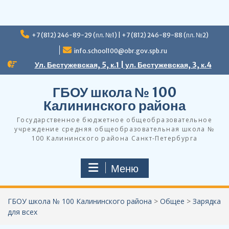
Перейти
+7 (812) 246-89-29 (пл. №1) | +7 (812) 246-89-88 (пл. №2)
к
содержимому
info.school100@obr.gov.spb.ru
Ул. Бестужевская, 5, к.1 | ул. Бестужевская, 3, к.4
ГБОУ школа № 100
Калининского района
Государственное бюджетное общеобразовательное
учреждение средняя общеобразовательная школа №
100 Калининского района Санкт-Петербурга
Меню
ГБОУ школа № 100 Калининского района
>
Общее
>
Зарядка
для всех