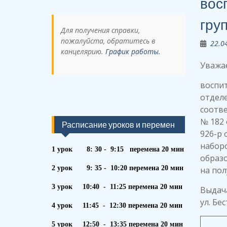
вос
груп
Для получения справки,
пожалуйста, обратитесь в
22.0
канцелярию.
График работы.
Уважа
воспит
отдел
соотв
№ 182 
Расписание уроков и перемен
926-р 
набор
1 урок 8: 30 - 9:15 перемена 20 мин
образ
2 урок 9: 35 - 10:20 перемена 20 мин
на пол
3 урок 10:40 - 11:25 перемена 20 мин
Выдача
ул. Бе
4 урок 11:45 - 12:30 перемена 20 мин
5 урок 12:50 - 13:35 перемена 20 мин