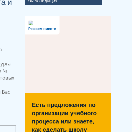
а и
слабовидящих
Решаем вместе
а
урга
ю №
ктовых
 Вас
Есть предложения по
у
организации учебного
процесса или знаете,
как сделать школу