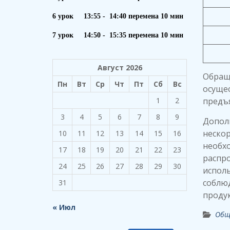
6 урок 13:55 - 14:40 перемена 10 мин
7 урок 14:50 - 15:35 перемена 10 мин
Август 2026
Обращ
Пн
Вт
Ср
Чт
Пт
Сб
Вс
осущес
1
2
предъя
3
4
5
6
7
8
9
Допол
нескор
10
11
12
13
14
15
16
необх
17
18
19
20
21
22
23
распр
24
25
26
27
28
29
30
исполь
соблюд
31
проду
« Июл
Общ