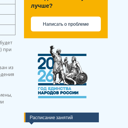
лучше?
Написать о проблеме
будет
) при
ван из
юдения
иены,
ии
Расписание занятий