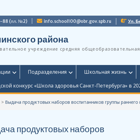
9-88 (пл. №2)
info.school100@obr.gov.spb.ru
Ул. Б
инского района
ательное учреждение средняя общеобразовательная
ации
Подразделения
Школьная жизнь
ской конкурс «Школа здоровья Санкт-Петербурга» в 20
>
Выдача продуктовых наборов воспитанников группы раннего в
ача продуктовых наборов