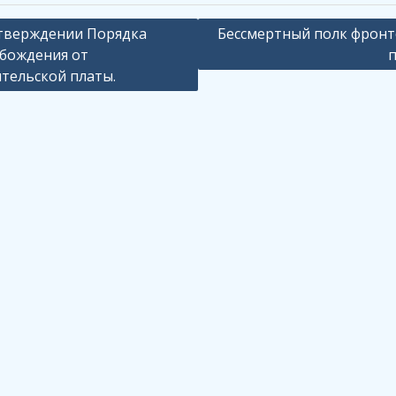
ация
тверждении Порядка
Бессмертный полк фрон
бождения от
тельской платы.
сям