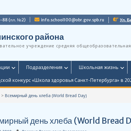
9-88 (пл. №2)
info.school100@obr.gov.spb.ru
Ул. Б
инского района
ательное учреждение средняя общеобразовательная
ации
Подразделения
Школьная жизнь
ской конкурс «Школа здоровья Санкт-Петербурга» в 20
>
Всемирный день хлеба (World Bread Day)
мирный день хлеба (World Bread D