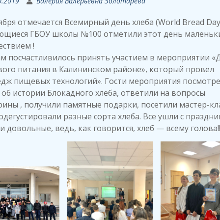
0.2019
Валерия Валерьевна Золотарева
ября отмечается Всемирный день хлеба (World Bread Day
ющиеся ГБОУ школы №100 отметили этот день маленьк
ствием !
м посчастливилось принять участием в мероприятии «
ого питания в Калининском районе», который провел
едж пищевых технологий». Гости мероприятия посмотр
об истории Блокадного хлеба, ответили на вопросы
ины , получили памятные подарки, посетили мастер-кл
одегустировали разные сорта хлеба. Все ушли с праздни
и довольные, ведь, как говорится, хлеб — всему голова!!