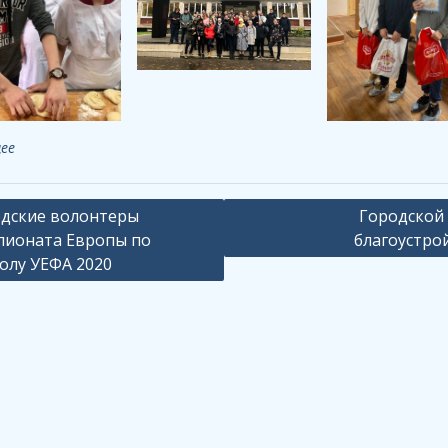
ее
ация
дские волонтеры
Городской
ионата Европы по
благоустро
олу УЕФА 2020
сям