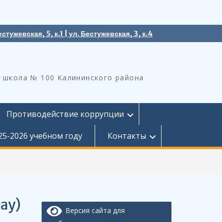
естужевская, 5, к.1 | ул. Бестужевская, 3, к.4
 школа № 100 Калининского района
Противодействие коррупции
25-2026 учебном году
Контакты
ay)
Версия сайта для