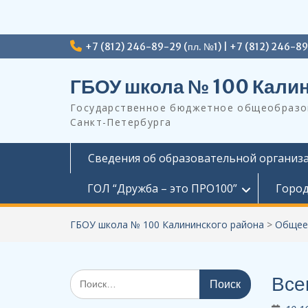
Перейти
+7 (812) 246-89-29 (пл. №1) | +7 (812) 246-8
к
содержимому
ГБОУ школа № 100 Калин
Государственное бюджетное общеобразов
Санкт-Петербурга
Сведения об образовательной организ
ГОЛ “Дружба – это ПРО100”
Город
ГБОУ школа № 100 Калининского района
>
Общее
Поиск
Все
по: