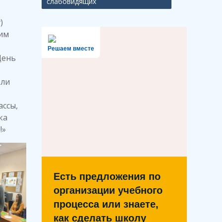
слабовидящих
)
им
Решаем вместе
День
ели
ассы,
ка
!»
Есть предложения по
организации учебного
процесса или знаете,
как сделать школу