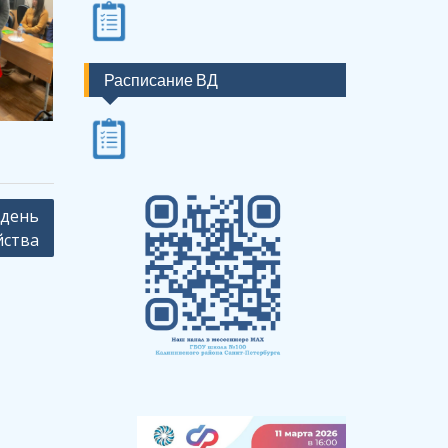
Расписание ВД
 день
йства