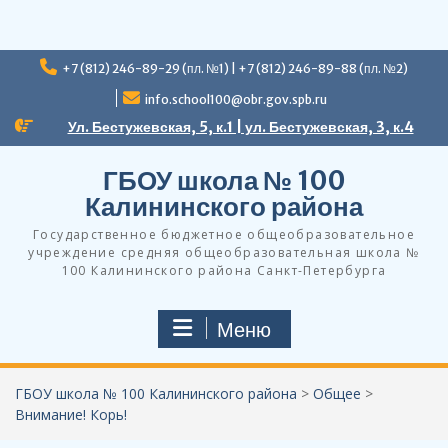
Перейти
+7 (812) 246-89-29 (пл. №1) | +7 (812) 246-89-88 (пл. №2)
к
содержимому
info.school100@obr.gov.spb.ru
Ул. Бестужевская, 5, к.1 | ул. Бестужевская, 3, к.4
ГБОУ школа № 100
Калининского района
Государственное бюджетное общеобразовательное
учреждение средняя общеобразовательная школа №
100 Калининского района Санкт-Петербурга
Меню
ГБОУ школа № 100 Калининского района
>
Общее
>
Внимание! Корь!