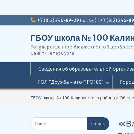
Перейти
+7 (812) 246-89-29 (пл. №1) | +7 (812) 246-8
к
содержимому
ГБОУ школа № 100 Калин
Государственное бюджетное общеобразов
Санкт-Петербурга
Сведения об образовательной организ
ГОЛ “Дружба – это ПРО100”
Город
ГБОУ школа № 100 Калининского района
>
Общее
Поиск
«Вл
по: