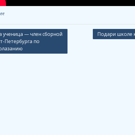
ее
ация
 ученица — член сборной
Подари школе 
т-Петербурга по
олазанию
сям