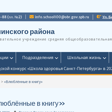
9-88 (пл. №2)
info.school100@obr.gov.spb.ru
Ул. Б
инского района
ательное учреждение средняя общеобразовательная
ации
Подразделения
Школьная жизнь
ской конкурс «Школа здоровья Санкт-Петербурга» в 20
>
«Влюблённые в книгу»
юблённые в книгу»