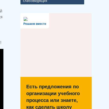
слабовидящих
й
ся
Решаем вместе
!
Есть предложения по
организации учебного
процесса или знаете,
как сделать школу