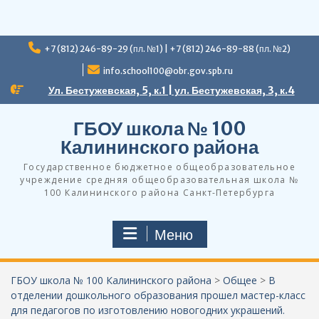
Перейти
+7 (812) 246-89-29 (пл. №1) | +7 (812) 246-89-88 (пл. №2)
к
содержимому
info.school100@obr.gov.spb.ru
Ул. Бестужевская, 5, к.1 | ул. Бестужевская, 3, к.4
ГБОУ школа № 100
Калининского района
Государственное бюджетное общеобразовательное
учреждение средняя общеобразовательная школа №
100 Калининского района Санкт-Петербурга
Меню
ГБОУ школа № 100 Калининского района
>
Общее
>
В
отделении дошкольного образования прошел мастер-класс
для педагогов по изготовлению новогодних украшений.