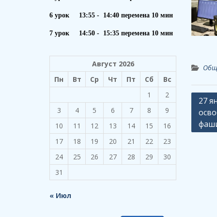
6 урок 13:55 - 14:40 перемена 10 мин
7 урок 14:50 - 15:35 перемена 10 мин
Август 2026
Общ
Пн
Вт
Ср
Чт
Пт
Сб
Вс
1
2
Навиг
27 я
3
4
5
6
7
8
9
осво
по
фаши
10
11
12
13
14
15
16
запи
17
18
19
20
21
22
23
24
25
26
27
28
29
30
31
« Июл