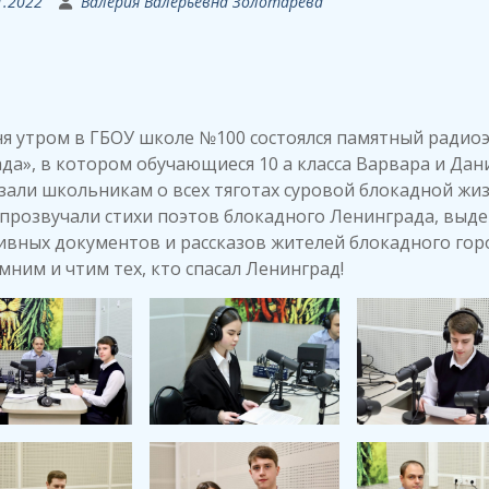
1.2022
Валерия Валерьевна Золотарева
я утром в ГБОУ школе №100 состоялся памятный радио
да», в котором обучающиеся 10 а класса Варвара и Дан
зали школьникам о всех тяготах суровой блокадной жиз
прозвучали стихи поэтов блокадного Ленинграда, выд
ивных документов и рассказов жителей блокадного гор
ним и чтим тех, кто спасал Ленинград!