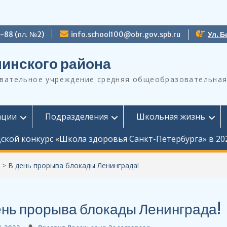
9-88 (пл. №2)
info.school100@obr.gov.spb.ru
Ул. Б
инского района
ательное учреждение средняя общеобразовательная
ации
Подразделения
Школьная жизнь
ской конкурс «Школа здоровья Санкт-Петербурга» в 20
>
В день прорыва блокады Ленинграда!
ень прорыва блокады Ленинграда!