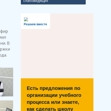
слабовидящих
Решаем вместе
эфир
иил
ни. В
ержки
ода.
Есть предложения по
организации учебного
процесса или знаете,
как сделать школу