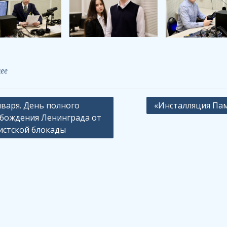
ее
ация
нваря. День полного
«Инсталляция Па
бождения Ленинграда от
стской блокады
сям