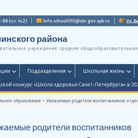
9-88 (пл. №2)
info.school100@obr.gov.spb.ru
Ул. Б
инского района
ательное учреждение средняя общеобразовательная
ации
Подразделения
Школьная жизнь
ской конкурс «Школа здоровья Санкт-Петербурга» в 20
льное образование
>
Уважаемые родители воспитанников отде
жаемые родители воспитанников