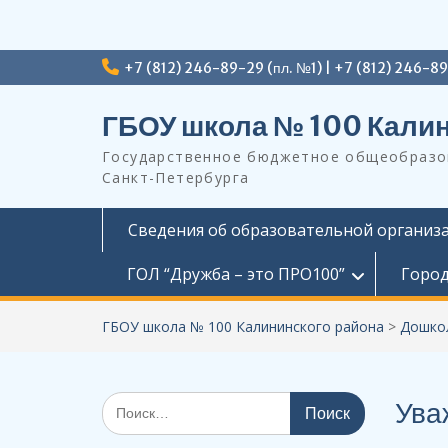
Перейти
+7 (812) 246-89-29 (пл. №1) | +7 (812) 246-8
к
содержимому
ГБОУ школа № 100 Калин
Государственное бюджетное общеобразов
Санкт-Петербурга
Сведения об образовательной организ
ГОЛ “Дружба – это ПРО100”
Город
ГБОУ школа № 100 Калининского района
>
Дошко
Поиск
Ува
по: