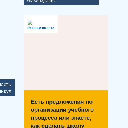
слабовидящих
Решаем вместе
ность
никул
Есть предложения по
организации учебного
процесса или знаете,
как сделать школу