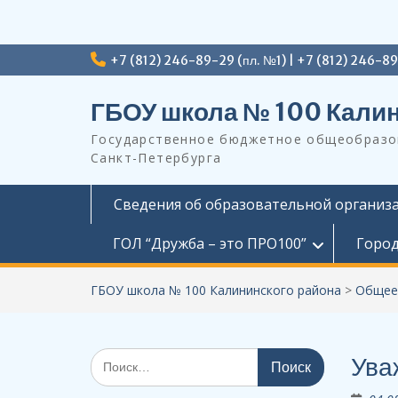
Перейти
+7 (812) 246-89-29 (пл. №1) | +7 (812) 246-8
к
содержимому
ГБОУ школа № 100 Калин
Государственное бюджетное общеобразов
Санкт-Петербурга
Сведения об образовательной организ
ГОЛ “Дружба – это ПРО100”
Город
ГБОУ школа № 100 Калининского района
>
Общее
Поиск
Ува
по: