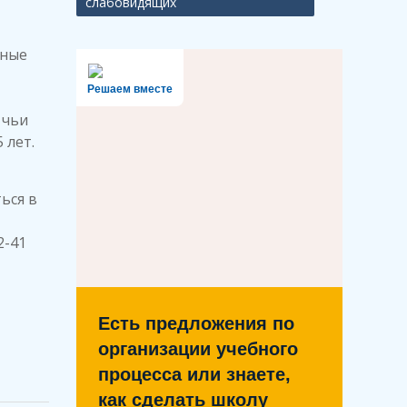
слабовидящих
тные
Решаем вместе
 чьи
 лет.
ься в
2-41
Есть предложения по
организации учебного
процесса или знаете,
как сделать школу