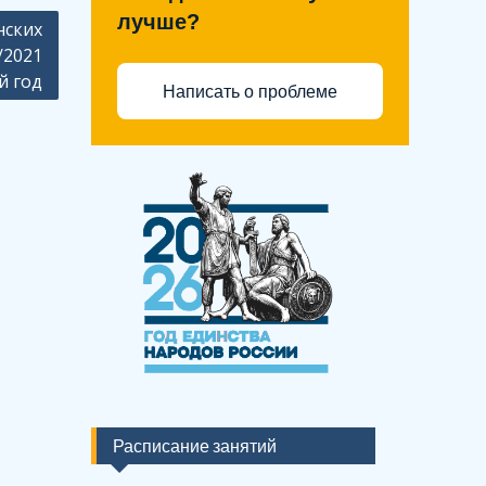
лучше?
нских
/2021
й год
Написать о проблеме
Расписание занятий