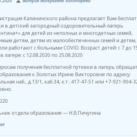
8.2020
Валерия Валерьевна Золотарева
истрация Калининского района предлагает Вам беспла
ки в детский загородный оздоровительный лагерь
нтина+» для детей из неполных и многодетных семей,
мым детям, детям из малообеспеченных семей и детям,
ли работают с больными COVID. Возраст детей: с 7 до 15
в лагере: с 12.08.2020 по 25.08.2020
росам получения бесплатной путевки в лагерь обращат
образования к Золотых Ирине Викторовне по адресу:
ьная наб., д.13/1, каб.34, к.т.: 417-47-51 или +7-921-904-3
евно.
2020
ник отдела образования — Н.В.Пичугина
ее