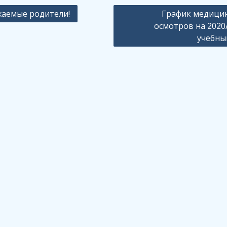
ация
аемые родители!
График медици
осмотров на 2020
учебны
сям