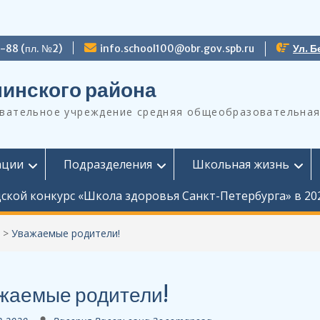
9-88 (пл. №2)
info.school100@obr.gov.spb.ru
Ул. Б
инского района
ательное учреждение средняя общеобразовательная
ации
Подразделения
Школьная жизнь
ской конкурс «Школа здоровья Санкт-Петербурга» в 20
>
Уважаемые родители!
жаемые родители!