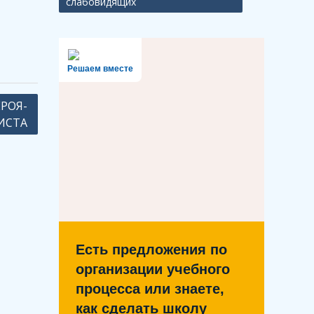
слабовидящих
Решаем вместе
РОЯ-
ИСТА
Есть предложения по
организации учебного
процесса или знаете,
как сделать школу