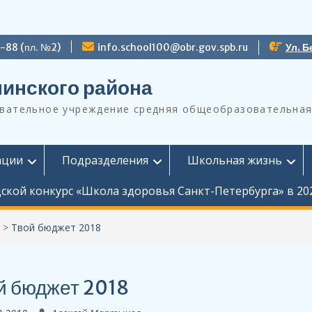
9-88 (пл. №2)
info.school100@obr.gov.spb.ru
Ул. Б
инского района
ательное учреждение средняя общеобразовательная
ации
Подразделения
Школьная жизнь
ской конкурс «Школа здоровья Санкт-Петербурга» в 20
>
Твой бюджет 2018
й бюджет 2018