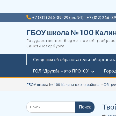
Перейти
+7 (812) 246-89-29 (пл. №1) | +7 (812) 246-8
к
содержимому
ГБОУ школа № 100 Калин
Государственное бюджетное общеобразов
Санкт-Петербурга
Сведения об образовательной организ
ГОЛ “Дружба – это ПРО100”
Город
ГБОУ школа № 100 Калининского района
>
Общее
Поиск
Тво
по: