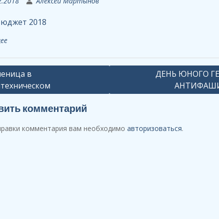
2.2018
Алексей Мартынов
бюджет 2018
ее
ация
еница в
ДЕНЬ ЮНОГО ГЕ
техническом
АНТИФАШ
сям
вить комментарий
правки комментария вам необходимо
авторизоваться
.