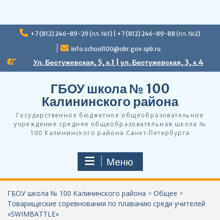
Перейти
+7 (812) 246-89-29 (пл. №1) | +7 (812) 246-89-88 (пл. №2)
к
содержимому
info.school100@obr.gov.spb.ru
Ул. Бестужевская, 5, к.1 | ул. Бестужевская, 3, к.4
ГБОУ школа № 100
Калининского района
Государственное бюджетное общеобразовательное
учреждение средняя общеобразовательная школа №
100 Калининского района Санкт-Петербурга
Меню
ГБОУ школа № 100 Калининского района
>
Общее
>
Товарищеские соревнования по плаванию среди учителей
«SWIMBATTLE»