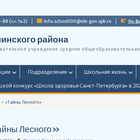
9-88 (пл. №2)
info.school100@obr.gov.spb.ru
Ул. Б
инского района
ательное учреждение средняя общеобразовательная
ации
Подразделения
Школьная жизнь
ской конкурс «Школа здоровья Санкт-Петербурга» в 20
>
«Тайны Лесного»
йны Лесного»