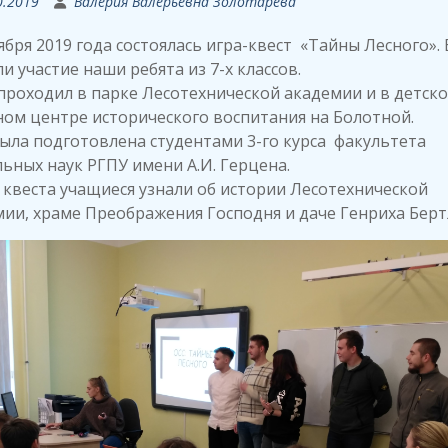
0.2019
Валерия Валерьевна Золотарева
ября 2019 года состоялась игра-квест «Тайны Лесного». 
и участие наши ребята из 7-х классов.
проходил в парке Лесотехнической академии и в детск
ом центре исторического воспитания на Болотной.
ыла подготовлена студентами 3-го курса факультета
ьных наук РГПУ имени А.И. Герцена.
 квеста учащиеся узнали об истории Лесотехнической
ии, храме Преображения Господня и даче Генриха Берт