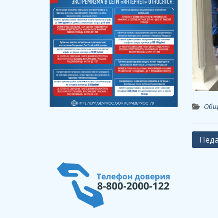
Общ
Навиг
Педа
по
запи