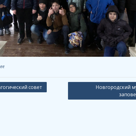
ее
ация
гогический совет
Новгородский м
запов
сям