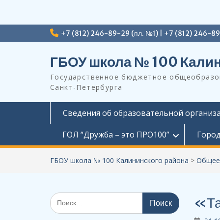
Перейти
+7 (812) 246-89-29 (пл. №1) | +7 (812) 246-8
к
содержимому
ГБОУ школа № 100 Калин
Государственное бюджетное общеобразов
Санкт-Петербурга
Сведения об образовательной организ
ГОЛ “Дружба – это ПРО100”
Город
ГБОУ школа № 100 Калининского района
>
Общее
Поиск
«Та
по: