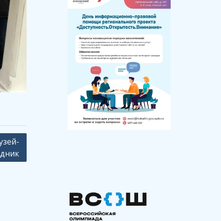
узей-
едник