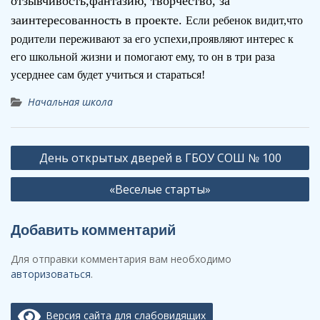
отзывчивость,фантазию, творчество, за
заинтересованность в проекте.
Если ребенок видит,что
родители
пережива
ют
за его успехи,
проявляют интерес к
его школьной жизни и помогают ему, то он
в три раза
усерднее сам будет учиться и стараться!
Начальная школа
Навигация
День открытых дверей в ГБОУ СОШ № 100
по
«Веселые старты»
записям
Добавить комментарий
Для отправки комментария вам необходимо
авторизоваться
.
Версия сайта для слабовидящих