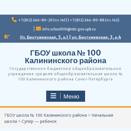
Перейти
+7 (812) 246-89-29 (пл. №1) | +7 (812) 246-89-88 (пл. №2)
к
содержимому
info.school100@obr.gov.spb.ru
Ул. Бестужевская, 5, к.1 | ул. Бестужевская, 3, к.4
ГБОУ школа № 100
Калининского района
Государственное бюджетное общеобразовательное
учреждение средняя общеобразовательная школа №
100 Калининского района Санкт-Петербурга
Меню
ГБОУ школа № 100 Калининского района
>
Начальная
школа
>
Супер — ребенок